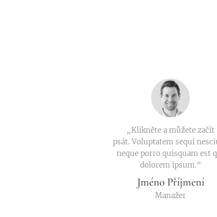
„Klikněte a můžete začít
psát. Voluptatem sequi nesc
neque porro quisquam est q
dolorem ipsum.“
Jméno Příjmení
Manažer